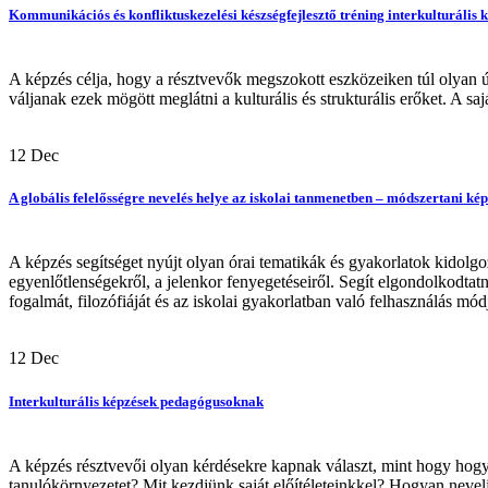
Kommunikációs és konfliktuskezelési készségfejlesztő tréning interkulturális
A képzés célja, hogy a résztvevők megszokott eszközeiken túl olyan ú
váljanak ezek mögött meglátni a kulturális és strukturális erőket. A saj
12
Dec
A globális felelősségre nevelés helye az iskolai tanmenetben – módszertani ké
A képzés segítséget nyújt olyan órai tematikák és gyakorlatok kidolgo
egyenlőtlenségekről, a jelenkor fenyegetéseiről. Segít elgondolkodtatn
fogalmát, filozófiáját és az iskolai gyakorlatban való felhasználás módjá
12
Dec
Interkulturális képzések pedagógusoknak
A képzés résztvevői olyan kérdésekre kapnak választ, mint hogy hogy
tanulókörnyezetet? Mit kezdjünk saját előítéleteinkkel? Hogyan nevelj