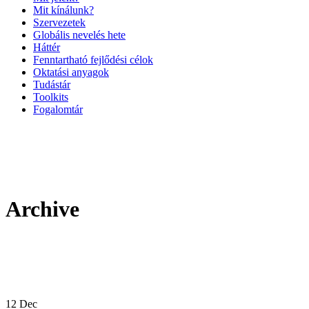
Mit kínálunk?
Szervezetek
Globális nevelés hete
Háttér
Fenntartható fejlődési célok
Oktatási anyagok
Tudástár
Toolkits
Fogalomtár
Archive
12
Dec