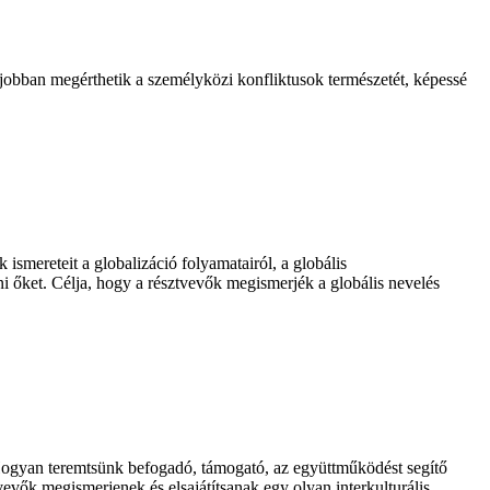
 jobban megérthetik a személyközi konfliktusok természetét, képessé
ismereteit a globalizáció folyamatairól, a globális
zni őket. Célja, hogy a résztvevők megismerjék a globális nevelés
 Hogyan teremtsünk befogadó, támogató, az együttműködést segítő
evők megismerjenek és elsajátítsanak egy olyan interkulturális