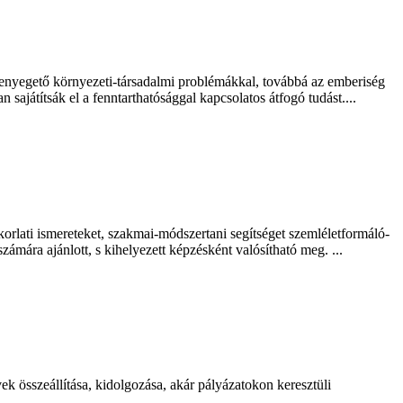
 fenyegető környezeti-társadalmi problémákkal, továbbá az emberiség
ajátítsák el a fenntarthatósággal kapcsolatos átfogó tudást....
rlati ismereteket, szakmai-módszertani segítséget szemléletformáló-
ára ajánlott, s kihelyezett képzésként valósítható meg. ...
ek összeállítása, kidolgozása, akár pályázatokon keresztüli