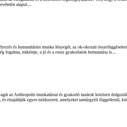
vételén alapul....
gélyezés és humanitárius munka lényegét, az ok-okozati összefüggéseket.
ség fogalma, mikéntje, a jó és a rossz gyakorlatok bemutatása is....
yagát az Anthropolis munkatársai és gyakorló tanárok közösen dolgoztá
 és elsajátítják egyes módszereit, amelyeket tantárgytól függetlenül, kö