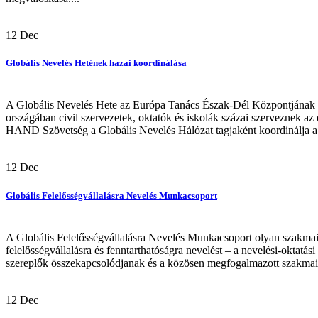
12
Dec
Globális Nevelés Hetének hazai koordinálása
A Globális Nevelés Hete az Európa Tanács Észak-Dél Központjának 
országában civil szervezetek, oktatók és iskolák százai szerveznek az 
HAND Szövetség a Globális Nevelés Hálózat tagjaként koordinálja a 
12
Dec
Globális Felelősségvállalásra Nevelés Munkacsoport
A Globális Felelősségvállalásra Nevelés Munkacsoport olyan szakmai 
felelősségvállalásra és fenntarthatóságra nevelést – a nevelési-okta
szereplők összekapcsolódjanak és a közösen megfogalmazott szakmai c
12
Dec