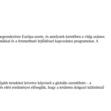
rendezésre Európa-szerte, és amelynek keretében a világ számos
émákkal és a fenntartható fejlődéssel kapcsolatos programokat. A
bb trendeket követve képviseli a globális szemléletet – a
és elért eredményei elősegítik, hogy a területen dolgozó különböző