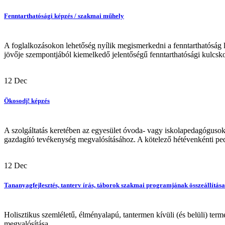
Fenntarthatósági képzés / szakmai műhely
A foglalkozásokon lehetőség nyílik megismerkedni a fenntarthatóság l
jövője szempontjából kiemelkedő jelentőségű fenntarthatósági kulcskom
12
Dec
Ökosodj! képzés
A szolgáltatás keretében az egyesület óvoda- vagy iskolapedagógusok
gazdagító tevékenység megvalósításához. A kötelező hétévenkénti ped
12
Dec
Tananyagfejlesztés, tanterv írás, táborok szakmai programjának összeállítása
Holisztikus szemléletű, élményalapú, tantermen kívüli (és belüli) ter
megvalósítása....