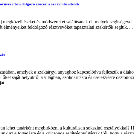
 környezetben dolgozó szociális szakembereknek
j megközelítéseket és módszereket sajátítsanak el, melyek segítségével
át élményeiket feldolgozó résztvevőket tapasztalati szakértők segítik. ...
pzés
zásában, amelyek a szaktárgyi anyaghoz kapcsolódva fejlesztik a diákok 
i őket saját helyükről a világban, szolidaritásra és cselekvésre ösztönö
t. ...
an lehet tanárként megbirkózni a kulturálisan sokszínű osztályokkal?
ünk az elfogadásra és a kölcsönös segítségnyújtásra? Cél, hogy a résztv