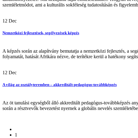
szemléletmódot, ami a kulturális sokféleség tudatosításán és figyelembe
12
Dec
Nemzetközi fejlesztések, segélyezések képzés
A képzés során az alapítvány bemutatja a nemzetközi fejlesztés, a se
folyamatát, hatását Afrikára nézve, de terítékre kerül a hatékony segít
12
Dec
A világ az osztályteremben – akkreditált pedagógus-továbbképzés
Az öt tanulási egységből álló akkreditált pedagógus-továbbképzés an
során a résztvevők bevezetést nyernek a globális nevelés szemléletébe,
1