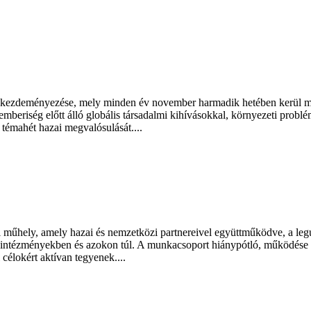
kezdeményezése, mely minden év november harmadik hetében kerül meg
emberiség előtt álló globális társadalmi kihívásokkal, környezeti probl
témahét hazai megvalósulását....
műhely, amely hazai és nemzetközi partnereivel együttműködve, a legúja
tási intézményekben és azokon túl. A munkacsoport hiánypótló, működése 
élokért aktívan tegyenek....