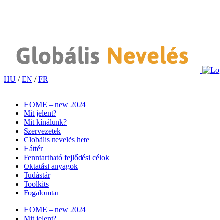
HU
/
EN
/
FR
HOME – new 2024
Mit jelent?
Mit kínálunk?
Szervezetek
Globális nevelés hete
Háttér
Fenntartható fejlődési célok
Oktatási anyagok
Tudástár
Toolkits
Fogalomtár
HOME – new 2024
Mit jelent?