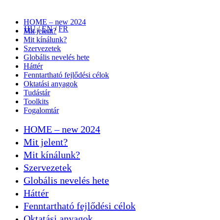
HOME – new 2024
HU
/
EN
/
FR
Mit jelent?
Mit kínálunk?
Szervezetek
Globális nevelés hete
Háttér
Fenntartható fejlődési célok
Oktatási anyagok
Tudástár
Toolkits
Fogalomtár
HOME – new 2024
Mit jelent?
Mit kínálunk?
Szervezetek
Globális nevelés hete
Háttér
Fenntartható fejlődési célok
Oktatási anyagok