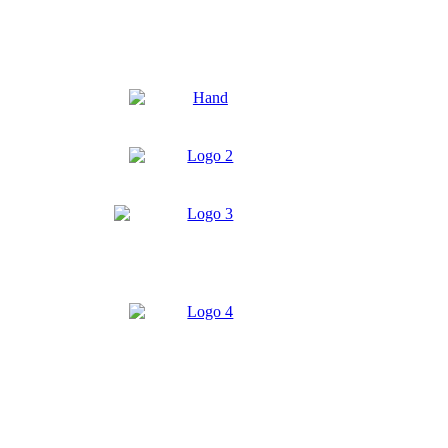
Jelen weboldal fejlesztése, tartalmi bővítése
a HAND Szövetség közreműködésével valósult
meg a Szövetség „Nyitott, igazságos és
fenntartható Európa felé a világban"
elnevezésű projektje keretében az Európai
Unió finanszírozásával. Tartalma az
Anthropolis Egyesület és HAND Szövetség
kizárólagos felelősségét képezi és nem