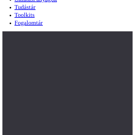
Tudástár
Toolkits
Fogalomtár