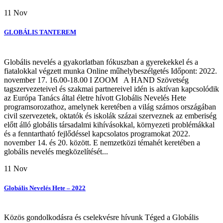
11
Nov
GLOBÁLIS TANTEREM
Globális nevelés a gyakorlatban fókuszban a gyerekekkel és a
fiatalokkal végzett munka Online műhelybeszélgetés Időpont: 2022.
november 17. 16.00-18.00 I ZOOM A HAND Szövetség
tagszervezeteivel és szakmai partnereivel idén is aktívan kapcsolódik
az Európa Tanács által életre hívott Globális Nevelés Hete
programsorozathoz, amelynek keretében a világ számos országában
civil szervezetek, oktatók és iskolák százai szerveznek az emberiség
előtt álló globális társadalmi kihívásokkal, környezeti problémákkal
és a fenntartható fejlődéssel kapcsolatos programokat 2022.
november 14. és 20. között. E nemzetközi témahét keretében a
globális nevelés megközelítését...
11
Nov
Globális Nevelés Hete – 2022
Közös gondolkodásra és cselekvésre hívunk Téged a Globális