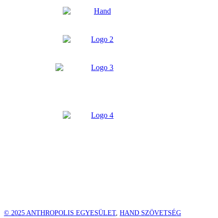
Jelen weboldal fejlesztése, tartalmi bővítése
a HAND Szövetség közreműködésével valósult
meg a Szövetség „Nyitott, igazságos és
fenntartható Európa felé a világban"
elnevezésű projektje keretében az Európai
Unió finanszírozásával. Tartalma az
Anthropolis Egyesület és HAND Szövetség
kizárólagos felelősségét képezi és nem
feltétlenül tükrözi az Európai Unió
álláspontját.
© 2025 ANTHROPOLIS EGYESÜLET
,
HAND SZÖVETSÉG