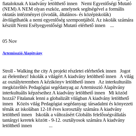
fiataloknak A kiadvány letölthető innen Nemi Egyenlőségi Mutató
(NEM) A NEM olyan eszköz, amelynek segítségével a formális
oktatás intézményei (óvodák, általános- és középiskolák)
átvilágtíhatók a nemi egyenlőség szempontjából. Az iskolák számára
készült Nemi Esélyegyenlőségi Mutató elérhető innen ...
05
Nov
Artemisszió Alapítvány
Stroll - Walking the city A projekt részletei elérhetőek innen Jogot
az élelemhez! Iskolák a világért A kiadvány letölthető innen A világ
az osztályteremben A kézikönyv letölthető innen Az interkulturális
megközelítés Pedagógiai segédanyag az Artemisszió Alapítvány
interkultuális képzéseihez A kiadvány letölthető innen Mi közöd
hozzá? Fitalanak lenni a globalizált világban A kiadvány letölthető
innen Közös világ Pedagógiai segédanyag: társadalmi és könyezeti
témák az iskolában 12-18 éves korosztály számára A kiadvány
letölthető innen Iskolák a változásért Globális felelősségvállalás
tantárgyi keretek között - 9-12. osztályosok számára A kiadvány
letölthető innen ...