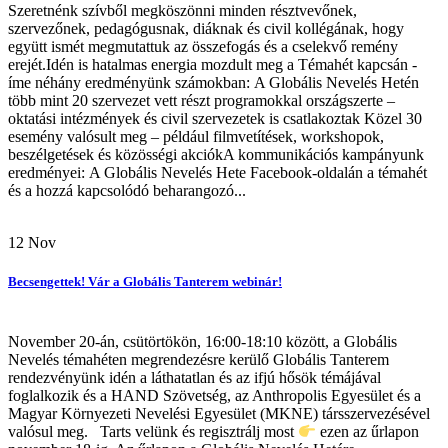
Szeretnénk szívből megköszönni minden résztvevőnek,
szervezőnek, pedagógusnak, diáknak és civil kollégának, hogy
együtt ismét megmutattuk az összefogás és a cselekvő remény
erejét.Idén is hatalmas energia mozdult meg a Témahét kapcsán -
íme néhány eredményünk számokban: A Globális Nevelés Hetén
több mint 20 szervezet vett részt programokkal országszerte –
oktatási intézmények és civil szervezetek is csatlakoztak Közel 30
esemény valósult meg – például filmvetítések, workshopok,
beszélgetések és közösségi akciókA kommunikációs kampányunk
eredményei: A Globális Nevelés Hete Facebook-oldalán a témahét
és a hozzá kapcsolódó beharangozó...
12
Nov
Becsengettek! Vár a Globális Tanterem webinár!
November 20-án, csütörtökön, 16:00-18:10 között, a Globális
Nevelés témahéten megrendezésre kerülő Globális Tanterem
rendezvényünk idén a láthatatlan és az ifjú hősök témájával
foglalkozik és a HAND Szövetség, az Anthropolis Egyesület és a
Magyar Környezeti Nevelési Egyesület (MKNE) társszervezésével
valósul meg. Tarts velünk és regisztrálj most
ezen az űrlapon