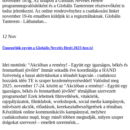
november 18-ig. Az űrlapon a Globális Nevelés Hetére
programmegvalósítóként és a Globális Tanteremre résztvevőként is
tudsz jelentkezni. Az online rendezvényhez a csatlakozási linket
november 19-én emailben küldjük ki a regisztráltaknak. Globális
Tanterem - Láthatatlan...
12
Nov
Ünnepeljük együtt a Globális Nevelés Hetét 2025-ben is!
Idei mottónk: “Akcióban a remény! - Együtt egy igazságos, békés és
fenntartható jövőért" Immár sokadik éve koordinálja a HAND
Szövetség a hazai aktivitásokat a témahét kapcsán - csatlakozz
hozzánk idén TE is szuper kezdeményezéseddel! Valósítsd meg
2025. november 17-24. között az "Akcióban a remény! - Együtt egy
igazságos, békés és fenntartható jövőért" témájában szervezett
programodat! Ezek lehetnek filmvetítések, vitakörök,
rajzpályázatok, filmklubok, workshopok, social media kampányok,
művészeti akciók, előadások, kerekasztalbeszélgetések a témában.
Készülünk online kommunikációs kampánnyal, melyhez
csatlakozhatsz majd, hogy minél többen megtudják, milyen szuper
dolgokat szervezel – emellett szeretnénk...