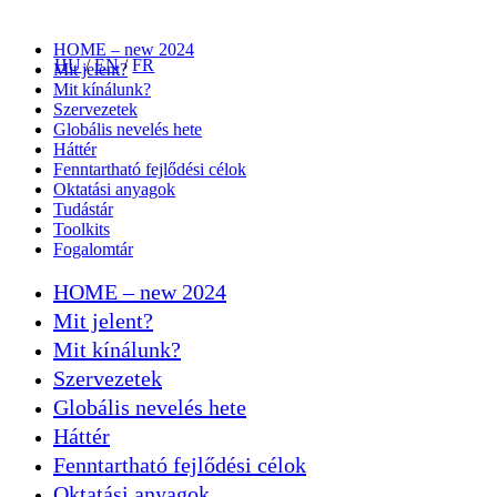
HOME – new 2024
HU
/
EN
/
FR
Mit jelent?
Mit kínálunk?
Szervezetek
Globális nevelés hete
Háttér
Fenntartható fejlődési célok
Oktatási anyagok
Tudástár
Toolkits
Fogalomtár
HOME – new 2024
Mit jelent?
Mit kínálunk?
Szervezetek
Globális nevelés hete
Háttér
Fenntartható fejlődési célok
Oktatási anyagok