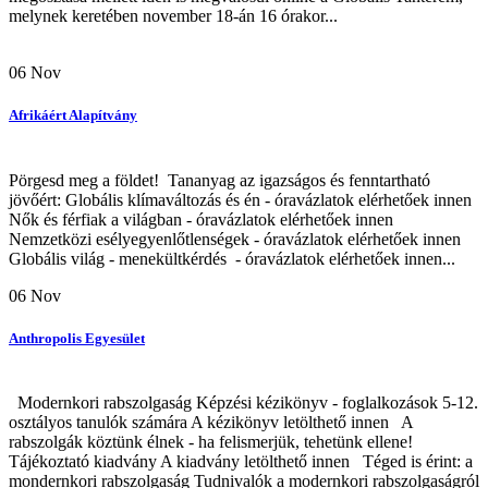
melynek keretében november 18-án 16 órakor...
06
Nov
Afrikáért Alapítvány
Pörgesd meg a földet! Tananyag az igazságos és fenntartható
jövőért: Globális klímaváltozás és én - óravázlatok elérhetőek innen
Nők és férfiak a világban - óravázlatok elérhetőek innen
Nemzetközi esélyegyenlőtlenségek - óravázlatok elérhetőek innen
Globális világ - menekültkérdés - óravázlatok elérhetőek innen...
06
Nov
Anthropolis Egyesület
Modernkori rabszolgaság Képzési kézikönyv - foglalkozások 5-12.
osztályos tanulók számára A kézikönyv letölthető innen A
rabszolgák köztünk élnek - ha felismerjük, tehetünk ellene!
Tájékoztató kiadvány A kiadvány letölthető innen Téged is érint: a
mondernkori rabszolgaság Tudnivalók a modernkori rabszolgaságról