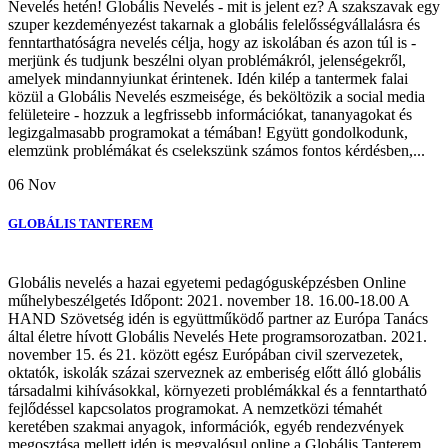
Nevelés hetén! Globális Nevelés - mit is jelent ez? A szakszavak egy
szuper kezdeményezést takarnak a globális felelősségvállalásra és
fenntarthatóságra nevelés célja, hogy az iskolában és azon túl is -
merjünk és tudjunk beszélni olyan problémákról, jelenségekről,
amelyek mindannyiunkat érintenek. Idén kilép a tantermek falai
közül a Globális Nevelés eszmeisége, és beköltözik a social media
felületeire - hozzuk a legfrissebb információkat, tananyagokat és
legizgalmasabb programokat a témában! Együtt gondolkodunk,
elemzünk problémákat és cselekszünk számos fontos kérdésben,...
06
Nov
GLOBÁLIS TANTEREM
Globális nevelés a hazai egyetemi pedagógusképzésben Online
műhelybeszélgetés Időpont: 2021. november 18. 16.00-18.00 A
HAND Szövetség idén is együttműködő partner az Európa Tanács
által életre hívott Globális Nevelés Hete programsorozatban. 2021.
november 15. és 21. között egész Európában civil szervezetek,
oktatók, iskolák százai szerveznek az emberiség előtt álló globális
társadalmi kihívásokkal, környezeti problémákkal és a fenntartható
fejlődéssel kapcsolatos programokat. A nemzetközi témahét
keretében szakmai anyagok, információk, egyéb rendezvények
megosztása mellett idén is megvalósul online a Globális Tanterem,