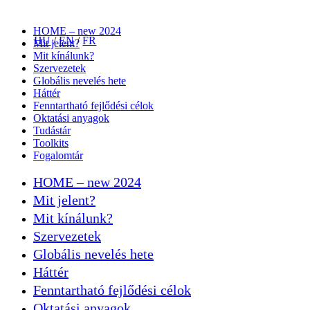
HOME – new 2024
HU
/
EN
/
FR
Mit jelent?
Mit kínálunk?
Szervezetek
Globális nevelés hete
Háttér
Fenntartható fejlődési célok
Oktatási anyagok
Tudástár
Toolkits
Fogalomtár
HOME – new 2024
Mit jelent?
Mit kínálunk?
Szervezetek
Globális nevelés hete
Háttér
Fenntartható fejlődési célok
Oktatási anyagok