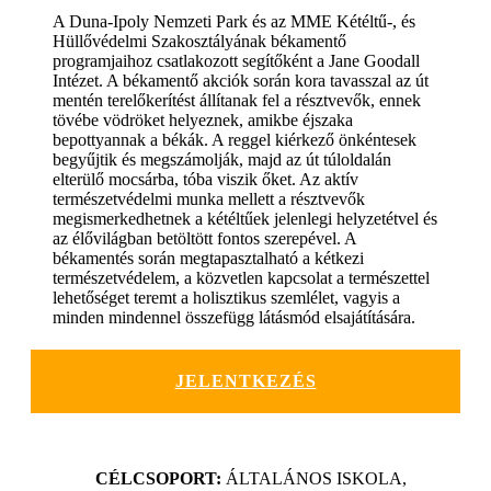
A Duna-Ipoly Nemzeti Park és az MME Kétéltű-, és
Hüllővédelmi Szakosztályának békamentő
programjaihoz csatlakozott segítőként a Jane Goodall
Intézet. A békamentő akciók során kora tavasszal az út
mentén terelőkerítést állítanak fel a résztvevők, ennek
tövébe vödröket helyeznek, amikbe éjszaka
bepottyannak a békák. A reggel kiérkező önkéntesek
begyűjtik és megszámolják, majd az út túloldalán
elterülő mocsárba, tóba viszik őket. Az aktív
természetvédelmi munka mellett a résztvevők
megismerkedhetnek a kétéltűek jelenlegi helyzetétvel és
az élővilágban betöltött fontos szerepével. A
békamentés során megtapasztalható a kétkezi
természetvédelem, a közvetlen kapcsolat a természettel
lehetőséget teremt a holisztikus szemlélet, vagyis a
minden mindennel összefügg látásmód elsajátítására.
JELENTKEZÉS
CÉLCSOPORT:
ÁLTALÁNOS ISKOLA,